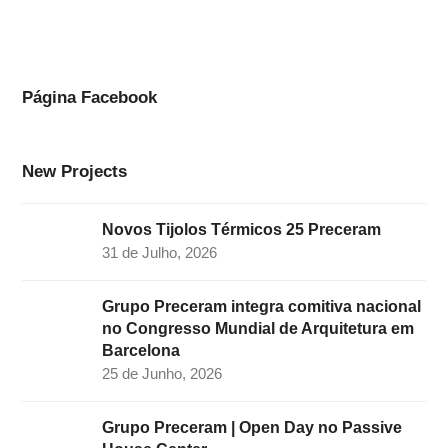
c
s
n
i
u
e
t
k
t
t
b
a
e
t
u
o
g
d
e
b
Página Facebook
o
r
I
r
e
k
a
n
New Projects
m
Novos Tijolos Térmicos 25 Preceram
31 de Julho, 2026
Grupo Preceram integra comitiva nacional
no Congresso Mundial de Arquitetura em
Barcelona
25 de Junho, 2026
Grupo Preceram | Open Day no Passive