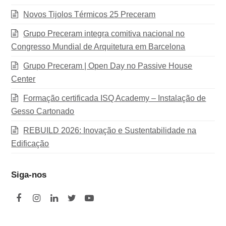
Novos Tijolos Térmicos 25 Preceram
Grupo Preceram integra comitiva nacional no
Congresso Mundial de Arquitetura em Barcelona
Grupo Preceram | Open Day no Passive House
Center
Formação certificada ISQ Academy – Instalação de
Gesso Cartonado
REBUILD 2026: Inovação e Sustentabilidade na
Edificação
Siga-nos
F
I
L
T
Y
a
n
i
w
o