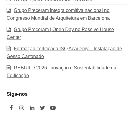
Grupo Preceram integra comitiva nacional no
Congresso Mundial de Arquitetura em Barcelona
Grupo Preceram | Open Day no Passive House
Center
Formação certificada ISQ Academy – Instalação de
Gesso Cartonado
REBUILD 2026: Inovação e Sustentabilidade na
Edificação
Siga-nos
F
I
L
T
Y
a
n
i
w
o
c
s
n
i
u