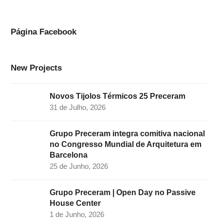
e
t
k
t
t
b
a
e
t
u
o
g
d
e
b
Página Facebook
o
r
I
r
e
k
a
n
New Projects
m
Novos Tijolos Térmicos 25 Preceram
31 de Julho, 2026
Grupo Preceram integra comitiva nacional
no Congresso Mundial de Arquitetura em
Barcelona
25 de Junho, 2026
Grupo Preceram | Open Day no Passive
House Center
1 de Junho, 2026