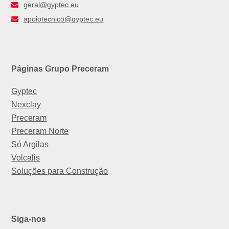
geral@gyptec.eu
apoiotecnico@gyptec.eu
Páginas Grupo Preceram
Gyptec
Nexclay
Preceram
Preceram Norte
Só Argilas
Volcalis
Soluções para Construção
Siga-nos