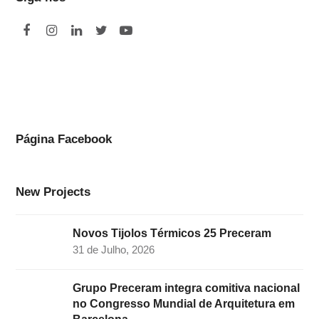
F
I
L
T
Y
a
n
i
w
o
c
s
n
i
u
e
t
k
t
t
b
a
e
t
u
o
g
d
e
b
Página Facebook
o
r
I
r
e
k
a
n
New Projects
m
Novos Tijolos Térmicos 25 Preceram
31 de Julho, 2026
Grupo Preceram integra comitiva nacional
no Congresso Mundial de Arquitetura em