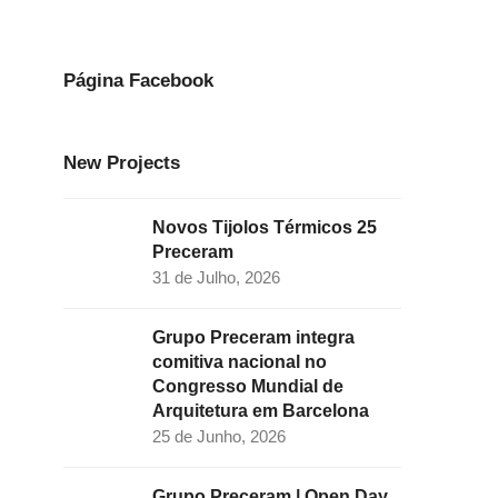
e
t
k
t
t
b
a
e
t
u
o
g
d
e
b
Página Facebook
o
r
I
r
e
k
a
n
New Projects
m
Novos Tijolos Térmicos 25
Preceram
31 de Julho, 2026
Grupo Preceram integra
comitiva nacional no
Congresso Mundial de
Arquitetura em Barcelona
25 de Junho, 2026
Grupo Preceram | Open Day