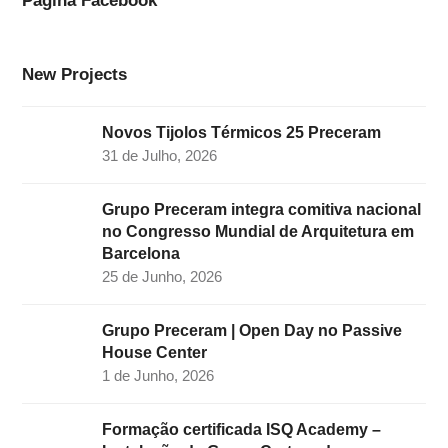
o
r
I
r
e
k
a
n
New Projects
m
Novos Tijolos Térmicos 25 Preceram
31 de Julho, 2026
Grupo Preceram integra comitiva nacional
no Congresso Mundial de Arquitetura em
Barcelona
25 de Junho, 2026
Grupo Preceram | Open Day no Passive
House Center
1 de Junho, 2026
Formação certificada ISQ Academy –