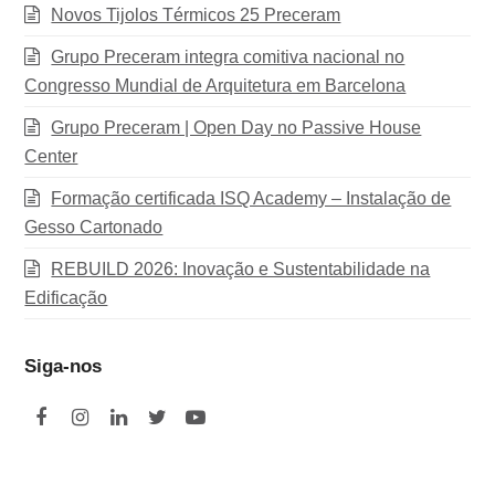
Novos Tijolos Térmicos 25 Preceram
Grupo Preceram integra comitiva nacional no
Congresso Mundial de Arquitetura em Barcelona
Grupo Preceram | Open Day no Passive House
Center
Formação certificada ISQ Academy – Instalação de
Gesso Cartonado
REBUILD 2026: Inovação e Sustentabilidade na
Edificação
Siga-nos
F
I
L
T
Y
a
n
i
w
o
c
s
n
i
u