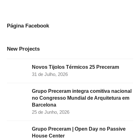
e
t
k
t
t
b
a
e
t
u
o
g
d
e
b
Página Facebook
o
r
I
r
e
k
a
n
New Projects
m
Novos Tijolos Térmicos 25 Preceram
31 de Julho, 2026
Grupo Preceram integra comitiva nacional
no Congresso Mundial de Arquitetura em
Barcelona
25 de Junho, 2026
Grupo Preceram | Open Day no Passive
House Center