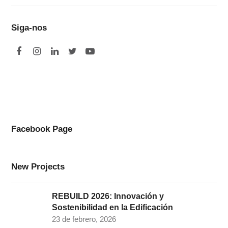
Siga-nos
F
I
L
T
Y
a
n
i
w
o
c
s
n
i
u
e
t
k
t
t
b
a
e
t
u
o
g
d
e
b
Facebook Page
o
r
I
r
e
k
a
n
New Projects
m
REBUILD 2026: Innovación y
Sostenibilidad en la Edificación
23 de febrero, 2026