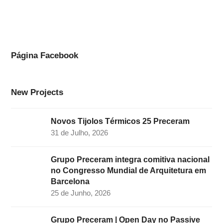
c
s
n
i
u
e
t
k
t
t
b
a
e
t
u
o
g
d
e
b
Página Facebook
o
r
I
r
e
k
a
n
New Projects
m
Novos Tijolos Térmicos 25 Preceram
31 de Julho, 2026
Grupo Preceram integra comitiva nacional
no Congresso Mundial de Arquitetura em
Barcelona
25 de Junho, 2026
Grupo Preceram | Open Day no Passive