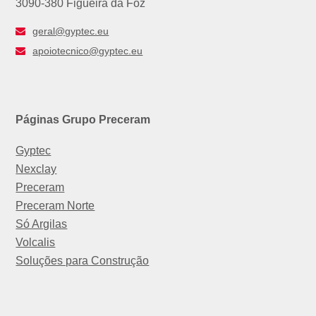
3090-380 Figueira da Foz
geral@gyptec.eu
apoiotecnico@gyptec.eu
Páginas Grupo Preceram
Gyptec
Nexclay
Preceram
Preceram Norte
Só Argilas
Volcalis
Soluções para Construção