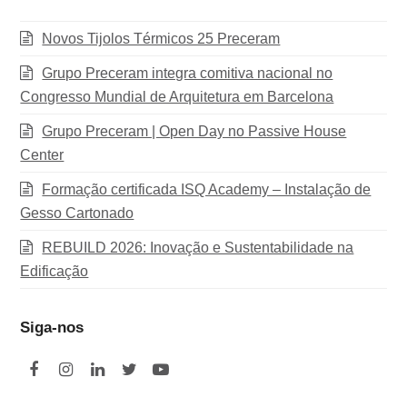
Novos Tijolos Térmicos 25 Preceram
Grupo Preceram integra comitiva nacional no
Congresso Mundial de Arquitetura em Barcelona
Grupo Preceram | Open Day no Passive House
Center
Formação certificada ISQ Academy – Instalação de
Gesso Cartonado
REBUILD 2026: Inovação e Sustentabilidade na
Edificação
Siga-nos
F
I
L
T
Y
a
n
i
w
o