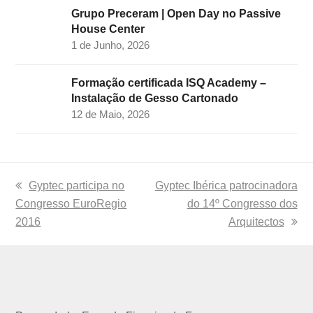
Grupo Preceram | Open Day no Passive
House Center
1 de Junho, 2026
Formação certificada ISQ Academy –
Instalação de Gesso Cartonado
12 de Maio, 2026
previous
Gyptec participa no
next
Gyptec Ibérica patrocinadora
Congresso EuroRegio
post:
post:
do 14º Congresso dos
2016
Arquitectos