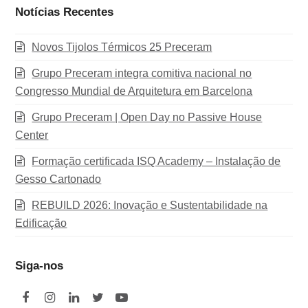
Notícias Recentes
Novos Tijolos Térmicos 25 Preceram
Grupo Preceram integra comitiva nacional no
Congresso Mundial de Arquitetura em Barcelona
Grupo Preceram | Open Day no Passive House
Center
Formação certificada ISQ Academy – Instalação de
Gesso Cartonado
REBUILD 2026: Inovação e Sustentabilidade na
Edificação
Siga-nos
F
I
L
T
Y