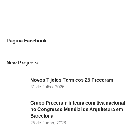
a
n
i
w
o
c
s
n
i
u
e
t
k
t
t
b
a
e
t
u
o
g
d
e
b
Página Facebook
o
r
I
r
e
k
a
n
New Projects
m
Novos Tijolos Térmicos 25 Preceram
31 de Julho, 2026
Grupo Preceram integra comitiva nacional
no Congresso Mundial de Arquitetura em
Barcelona
25 de Junho, 2026